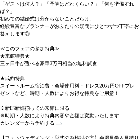
「ゲストは何人？」「予算はどれくらい？」「何を準備すれ
ば？」
初めての結婚式は分からないことだらけ。
経験豊富なプランナーがおふたりの疑問にひとつずつ丁寧にお
答えします◎
≪このフェアの参加特典≫
★来館特典★
三ヶ日牛が選べる豪華3万円相当の無料試食
★成約特典
スイートルーム宿泊費・会場使用料・ドレス20万円OFFプレ
ゼントなど、時期・人数によりお得な特典をご用意！
※新郎新婦揃っての来館に限る
※時期・人数により特典内容や金額は変動いたします
カレンダーから予約する
【フォトウェディング・挙式のみ検討の方】会場見学＆見積り