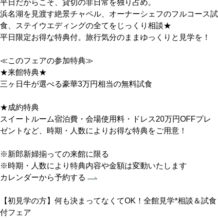
平日だからこそ、貸切の非日常を独り占め。
浜名湖を見渡す絶景チャペル、オーナーシェフのフルコース試
食、ステイウエディングの全てをじっくり相談★
平日限定お得な特典付。旅行気分のままゆっくりと見学を！
≪このフェアの参加特典≫
★来館特典★
三ヶ日牛が選べる豪華3万円相当の無料試食
★成約特典
スイートルーム宿泊費・会場使用料・ドレス20万円OFFプレ
ゼントなど、時期・人数によりお得な特典をご用意！
※新郎新婦揃っての来館に限る
※時期・人数により特典内容や金額は変動いたします
カレンダーから予約する
【初見学の方】何も決まってなくてOK！全館見学*相談＆試食
付フェア